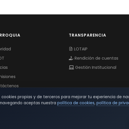
ARROQUIA
TRANSPARENCIA
ridad
LOTAIP
OT
Rendición de cuentas
cias
Gestión Institucional
isiones
táctenos
s cookies propias y de terceros para mejorar tu experiencia de na
r navegando aceptas nuestra
política de cookies
,
política de priv
© 2026 TSW - TecnoServiWeb. All Rights Reserved.