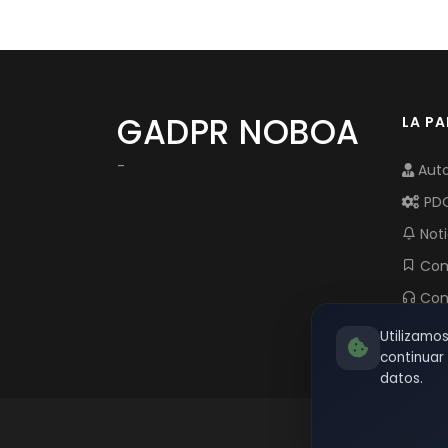
GADPR NOBOA
LA P
-
Auto
PD
Noti
Com
Con
Utilizamo
continua
datos.