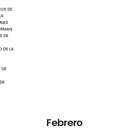
E
IOS DE
AS
NAS
ORMAN
S DE
O DE LA
A
 DE
DE
Febrero