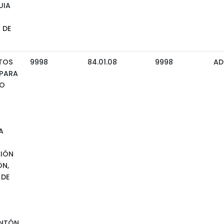
UIA
 DE
TOS
9998
84.01.08
9998
AD
 PARA
TO
A
IÓN
ÓN,
 DE
A
ANTÓN