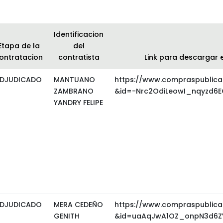
Identificacion
Etapa de la
del
ontratacion
contratista
Link para descargar 
DJUDICADO
MANTUANO
https://www.compraspublica
ZAMBRANO
&id=-Nrc2OdiLeowI_nqyzd6
YANDRY FELIPE
DJUDICADO
MERA CEDEÑO
https://www.compraspublica
GENITH
&id=uaAqJwA1OZ_onpN3d6ZY