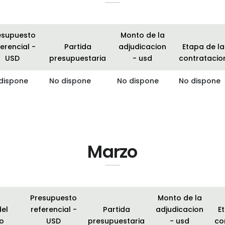
esupuesto
Monto de la
erencial -
Partida
adjudicacion
Etapa de la
USD
presupuestaria
- usd
contratacio
dispone
No dispone
No dispone
No dispone
Marzo
Presupuesto
Monto de la
del
referencial -
Partida
adjudicacion
E
o
USD
presupuestaria
- usd
co