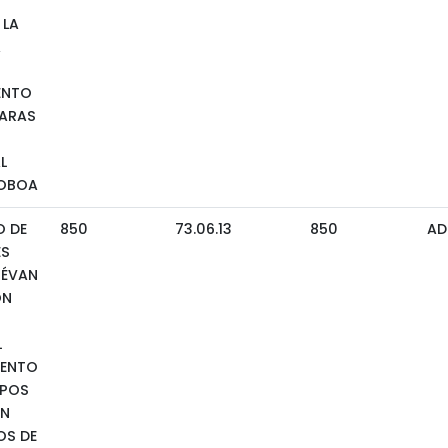
 LA
A
ENTO
MARAS
L
NOBOA
O DE
850
73.06.13
850
AD
ES
UÉVAN
ÓN
L
IENTO
UPOS
ÓN
OS DE