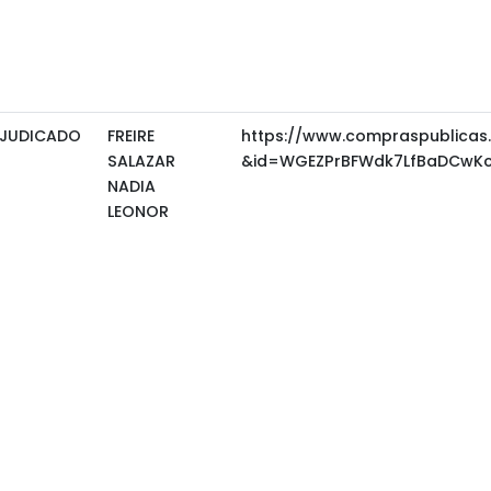
JUDICADO
FREIRE
https://www.compraspublicas
SALAZAR
&id=WGEZPrBFWdk7LfBaDCwKcw
NADIA
LEONOR