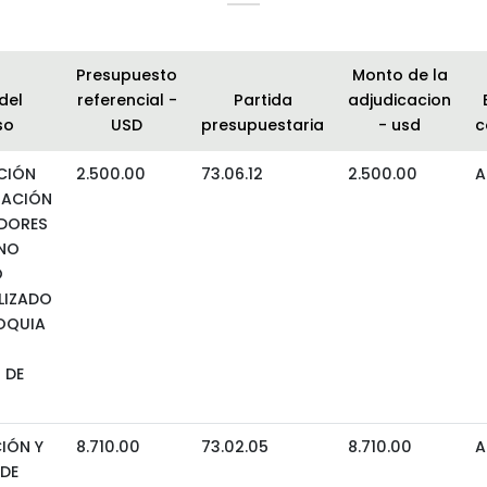
Presupuesto
Monto de la
del
referencial -
Partida
adjudicacion
so
USD
presupuestaria
- usd
c
CIÓN
2.500.00
73.06.12
2.500.00
A
TACIÓN
IDORES
RNO
O
LIZADO
OQUIA
 DE
IÓN Y
8.710.00
73.02.05
8.710.00
A
DE