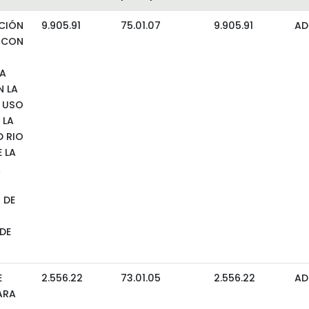
CIÓN
9.905.91
75.01.07
9.905.91
AD
 CON
A
N LA
 USO
 LA
 RIO
 LA
A
 DE
DE
E
2.556.22
73.01.05
2.556.22
AD
ARA