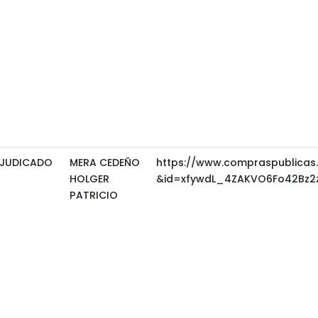
JUDICADO
MERA CEDEÑO
https://www.compraspublicas
HOLGER
&id=xfywdL_4ZAKVO6Fo42Bz2z
PATRICIO