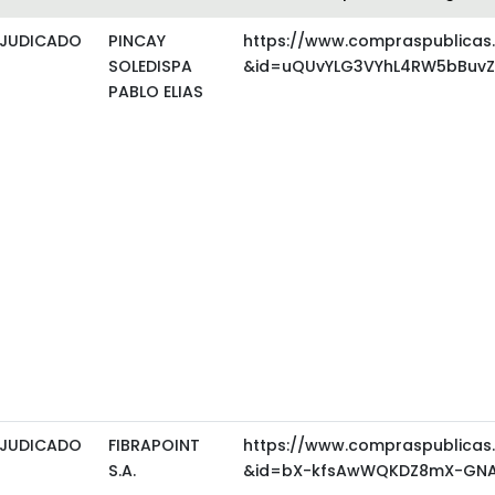
JUDICADO
PINCAY
https://www.compraspublicas
SOLEDISPA
&id=uQUvYLG3VYhL4RW5bBuvZ1
PABLO ELIAS
JUDICADO
FIBRAPOINT
https://www.compraspublicas
S.A.
&id=bX-kfsAwWQKDZ8mX-GNA