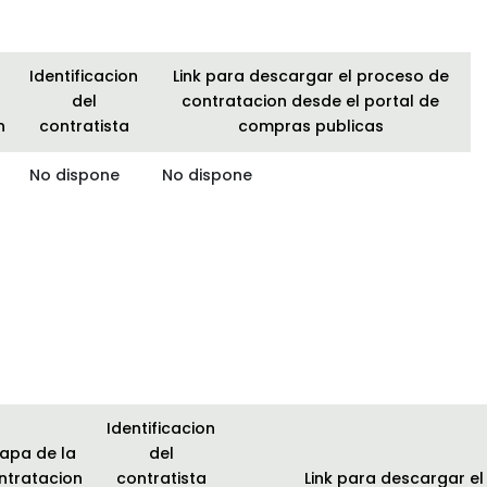
Identificacion
Link para descargar el proceso de
del
contratacion desde el portal de
n
contratista
compras publicas
No dispone
No dispone
Identificacion
tapa de la
del
ntratacion
contratista
Link para descargar e