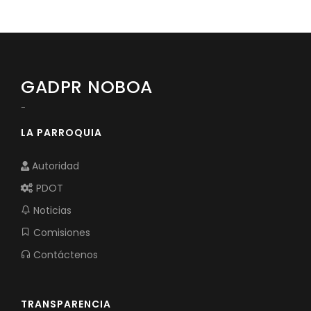
Convocatorias
GESTIÓN ADMINISTRATIVA
Plan de desarrollo y Ordenamiento Territorial - PD
GADPR NOBOA
Plan Anual Contratación - PAC
-
Plan Operativo Anual - POA
LA PARROQUIA
Convenios Institucionales
Autoridad
PRESUPUESTO: EJECUCIÓN Y REPORTES
PDOT
Cédulas presupuestarias y balances
Noticias
Procesos de contratación
Comisiones
Ejecución Presupuestaria
Contáctenos
Obras y proyectos
TRANSPARENCIA