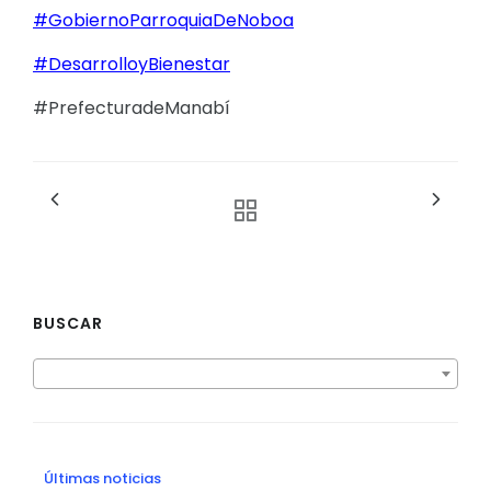
#GobiernoParroquiaDeNoboa
#DesarrolloyBienestar
#PrefecturadeManabí
BUSCAR
Últimas noticias