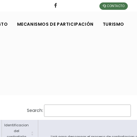
CONTACTO
STO
MECANISMOS DE PARTICIPACIÓN
TURISMO
Search:
Identificacion
del
contratista
Link para descargar el proceso de contratacion 