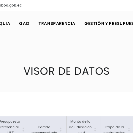
oboa.gob.ec
QUIA
GAD
TRANSPARENCIA
GESTIÓN Y PRESUPUE
VISOR DE DATOS
Presupuesto
Monto de la
referencial
Partida
adjudicacion
Etapa de la
- USD
presupuestaria
- usd
contratacion