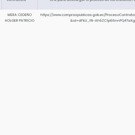
MERA CEDEÑO
https://www.compraspublicas.gob.ec/ProcesoContrat
HOLGER PATRICIO
&id=dFkU_fN-Ah5ZC1p66nnPQ47aXg