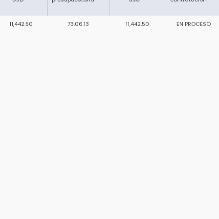
11,442.50
73.06.13
11,442.50
EN PROCESO