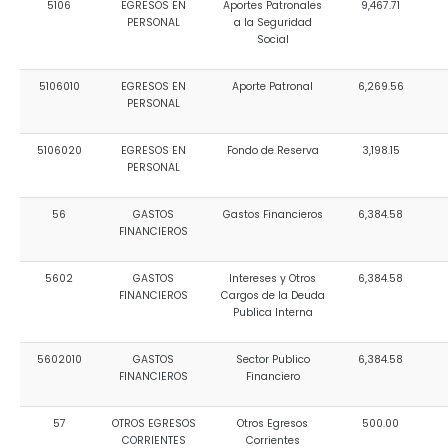
5106
EGRESOS EN
Aportes Patronales
9,467.71
PERSONAL
a la Seguridad
Social
5106010
EGRESOS EN
Aporte Patronal
6,269.56
PERSONAL
5106020
EGRESOS EN
Fondo de Reserva
3,198.15
PERSONAL
56
GASTOS
Gastos Financieros
6,384.58
FINANCIEROS
5602
GASTOS
Intereses y Otros
6,384.58
FINANCIEROS
Cargos de la Deuda
Publica Interna
5602010
GASTOS
Sector Publico
6,384.58
FINANCIEROS
Financiero
57
OTROS EGRESOS
Otros Egresos
500.00
CORRIENTES
Corrientes