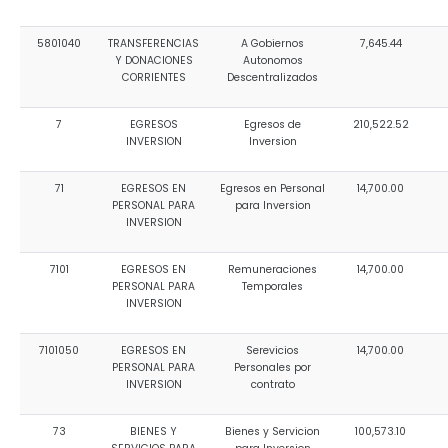
5801040
TRANSFERENCIAS
A Gobiernos
7,645.44
Y DONACIONES
Autonomos
CORRIENTES
Descentralizados
7
EGRESOS
Egresos de
210,522.52
INVERSION
Inversion
71
EGRESOS EN
Egresos en Personal
14,700.00
PERSONAL PARA
para Inversion
INVERSION
7101
EGRESOS EN
Remuneraciones
14,700.00
PERSONAL PARA
Temporales
INVERSION
7101050
EGRESOS EN
Serevicios
14,700.00
PERSONAL PARA
Personales por
INVERSION
contrato
73
BIENES Y
Bienes y Servicion
100,573.10