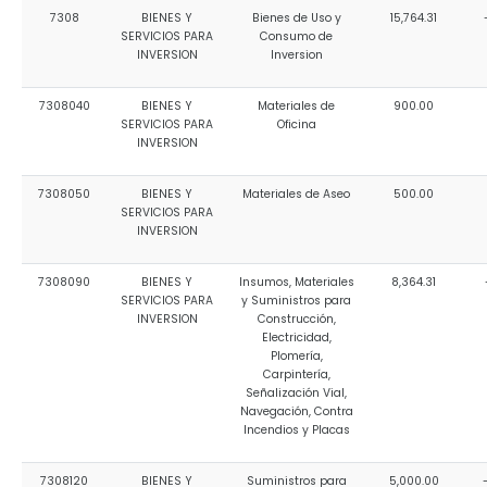
7308
BIENES Y
Bienes de Uso y
15,764.31
SERVICIOS PARA
Consumo de
INVERSION
Inversion
7308040
BIENES Y
Materiales de
900.00
SERVICIOS PARA
Oficina
INVERSION
7308050
BIENES Y
Materiales de Aseo
500.00
SERVICIOS PARA
INVERSION
7308090
BIENES Y
Insumos, Materiales
8,364.31
SERVICIOS PARA
y Suministros para
INVERSION
Construcción,
Electricidad,
Plomería,
Carpintería,
Señalización Vial,
Navegación, Contra
Incendios y Placas
7308120
BIENES Y
Suministros para
5,000.00