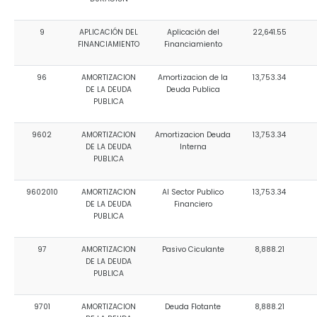
9
APLICACIÓN DEL
Aplicación del
22,641.55
FINANCIAMIENTO
Financiamiento
96
AMORTIZACION
Amortizacion de la
13,753.34
DE LA DEUDA
Deuda Publica
PUBLICA
9602
AMORTIZACION
Amortizacion Deuda
13,753.34
DE LA DEUDA
Interna
PUBLICA
9602010
AMORTIZACION
Al Sector Publico
13,753.34
DE LA DEUDA
Financiero
PUBLICA
97
AMORTIZACION
Pasivo Ciculante
8,888.21
DE LA DEUDA
PUBLICA
9701
AMORTIZACION
Deuda Flotante
8,888.21