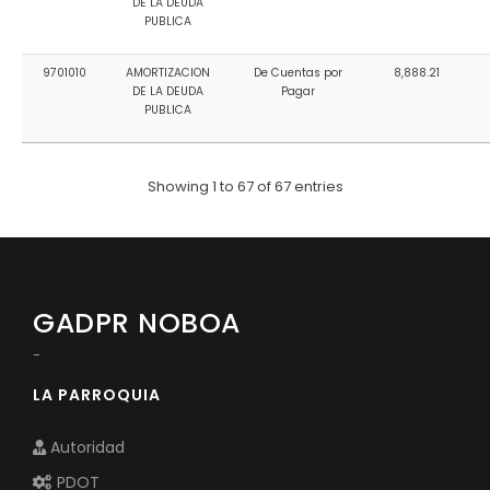
DE LA DEUDA
PUBLICA
9701010
AMORTIZACION
De Cuentas por
8,888.21
DE LA DEUDA
Pagar
PUBLICA
Showing 1 to 67 of 67 entries
GADPR NOBOA
-
LA PARROQUIA
Autoridad
PDOT