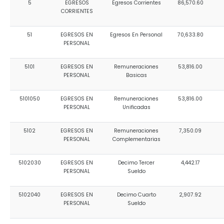
5
EGRESOS
Egresos Corrientes
86,570.60
Convocatorias
CORRIENTES
GESTIÓN ADMINISTRATIVA
51
EGRESOS EN
Egresos En Personal
70,633.80
PERSONAL
Plan de desarrollo y Ordenamiento Territorial - PD
5101
EGRESOS EN
Remuneraciones
53,816.00
Plan Anual Contratación - PAC
PERSONAL
Basicas
Plan Operativo Anual - POA
5101050
EGRESOS EN
Remuneraciones
53,816.00
Convenios Institucionales
PERSONAL
Unificadas
PRESUPUESTO: EJECUCIÓN Y REPORTES
5102
EGRESOS EN
Remuneraciones
7,350.09
PERSONAL
Complementarias
Cédulas presupuestarias y balances
Procesos de contratación
5102030
EGRESOS EN
Decimo Tercer
4,442.17
PERSONAL
Sueldo
Ejecución Presupuestaria
5102040
EGRESOS EN
Decimo Cuarto
2,907.92
Obras y proyectos
PERSONAL
Sueldo